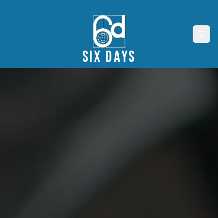
SIX DAYS